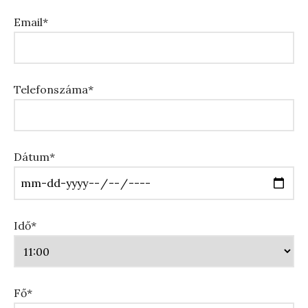
Email*
Telefonszáma*
Dátum*
Idő*
Fő*